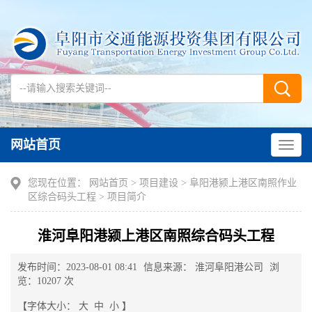
网站首页
您现在位置：
网站首页
>
项目建设
>
阜阳港颍上港区南照作业
区综合码头工程
>
项目简介
​淮河阜阳港颍上港区南照综合码头工程
发布时间：2023-08-01 08:41
信息来源： 淮河阜阳港公司
浏
览：10207 次
【字体大小：
大
中
小
】