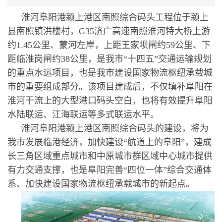
淮河阜阳港颍上港区南照综合码头工程位于颍上
县南照镇洪楼村，G35济广高速南照淮河特大桥上游
约1.45公里、蒙河左岸，上距王家坝闸约59公里、下
距临淮岗闸约38公里，是我市“十四五”交通运输规划
的重点水运项目，也是我市建设国家物流枢纽承载城
市的重要组成部分。该项目建成后，不仅填补阜阳在
淮河干流上的大型港口码头空白，也将有效提升阜阳
水陆联运、江海联运等多式联运水平。
淮河阜阳港颍上港区南照综合码头的建设，将为
我市发展临港经济，加快建设“航道上的阜阳”，建成
长三角区域重点城市和中原城市群区域中心城市提供
有力交通支撑，也是阜阳完善“四位一体”综合交通体
系、加快建设国家物流枢纽承载城市的新起点。