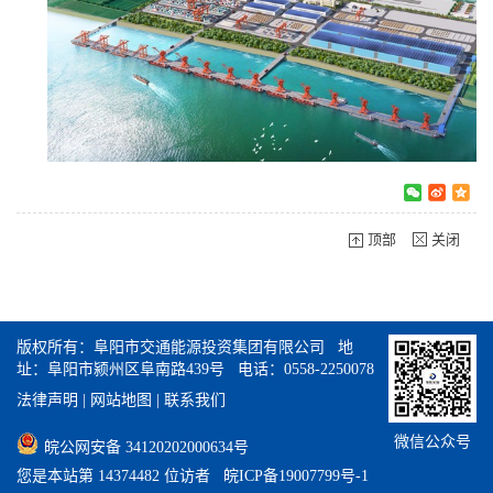
顶部
关闭
版权所有：阜阳市交通能源投资集团有限公司 地
址：阜阳市颍州区阜南路439号 电话：0558-2250078
法律声明
|
网站地图
|
联系我们
微信公众号
皖公网安备 34120202000634号
您是本站第 14374482 位访者
皖ICP备19007799号-1