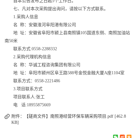
自本公告发布之日起5个工作日。
七、凡对本次采购提出询问，请按以下方式联系。
1.采购人信息
名 称：安徽淮河阜阳港有限公司
地 址：安徽省阜阳市颍上县南照镇105国道东侧、南照加油站
南50米
联系方式:0558-2288332
2.采购代理机构信息
名 称：华诚工程咨询集团有限公司
地 址：阜阳市颍州区阜王路588号金悦金融大厦A座1104室
联系方式：0558-2221486
3.项目联系方式
项目联系人:张工
电 话:18955875669
附件：【磋商文件】南照港经营环保车辆采购项目.pdf [462.8
KB]